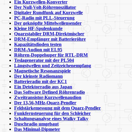
Ein Kurzwellen-Konverter
Der Null-Volt-Röhrenoszillator
Digitaler Rundfunk auf Kurzwelle
PC-Radio mit PLL-Steuerung
Der geknöpfte Mittelwellensender
Kleine HF-Spulenkunde
Quarzstabiler DRM-Direktmischer
DRM-Empfänger mit Batterieröhre
Kapazitätsdioden testen
DRM-Audion mit EL95
Röhren-Doppelsuper für RTL-DRM
Teslagenerator mit der PL504
Längstwellen und Zeitzeichenempfang
Magnetische Resonanzspiele
Der kleinste Radiomann
Batterieradio mit der KC1
Ein Detektorradio aus Japan
Das Software Defined Röhrenradio
Zweitransistor-Kurzwellenaudion
Der 13,56-MHz-Quarz-Pendler
Feldstärkemessung mit dem Quarz-Pendler
Funkfernsteuerung für den Schleicher
Schaltungsanalyse eines Walky Talky
Duschradio umgebaut
Das Minimal-Dipmeter