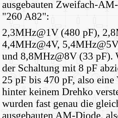
ausgebauten Zweifach-AM-A
"260 A82":
2,3MHz@1V (480 pF), 2
4,4MHz@4V, 5,4MHz@5V
und 8,8MHz@8V (33 pF). W
der Schaltung mit 8 pF abzi
25 pF bis 470 pF, also eine 
hinter keinem Drehko vers
wurden fast genau die glei
ausgebauten AM-Diode, also