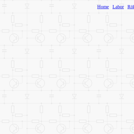
Home
Labor
Rö