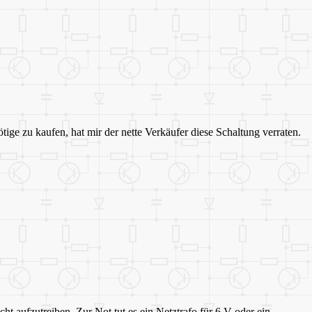
tige zu kaufen, hat mir der nette Verkäufer diese Schaltung verraten.
t aufzutreiben. Zur Not tut es ein Netztrafo für 6 V oder ein