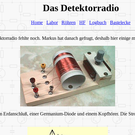
Das Detektorradio
Home
Labor
Röhren
HF
Logbuch
Bastelecke
ektorradio fehlte noch. Markus hat danach gefragt, deshalb hier einige 
em Erdanschluß, einer Germanium-Diode und einem Kopfhörer. Die Strom