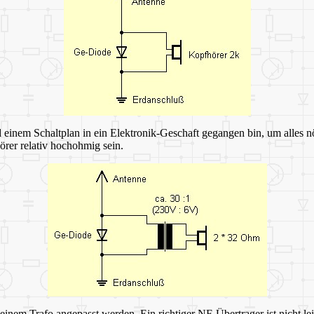
 einem Schaltplan in ein Elektronik-Geschaft gegangen bin, um alles nö
örer relativ hochohmig sein.
m Trafo angepasst werden. Ein richtiger NF-Übertrager ist nicht leich