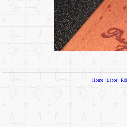
Home
Labor
Rö