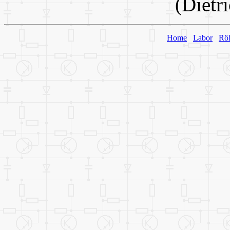
(Dietr
Home
Labor
Rö