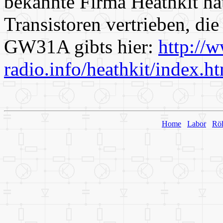
bekannte Firma Heathkit ha
Transistoren vertrieben, d
GW31A gibts hier:
http://
radio.info/heathkit/index.h
Home
Labor
Rö