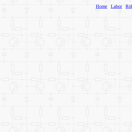
Home
Labor
Rö