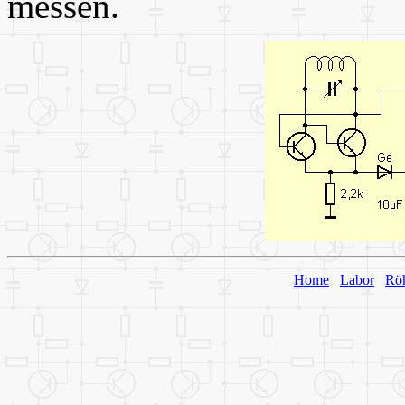
messen.
Home
Labor
Rö