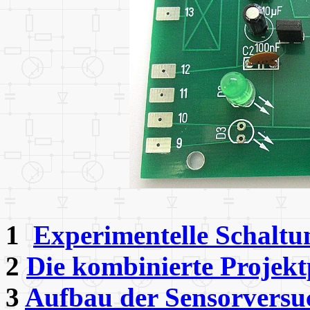
1
Experimentelle Schaltu
2
Die kombinierte Projekt
3
Aufbau der Sensorversu