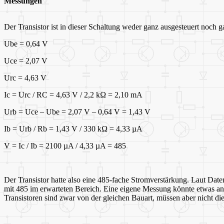
Messungen
Der Transistor ist in dieser Schaltung weder ganz ausgesteuert noch 
Ube = 0,64 V
Uce = 2,07 V
Urc = 4,63 V
Ic = Urc / RC = 4,63 V / 2,2 kΩ = 2,10 mA
Urb = Uce – Ube = 2,07 V – 0,64 V = 1,43 V
Ib = Urb / Rb = 1,43 V / 330 kΩ = 4,33 µA
V = Ic / Ib = 2100 µA / 4,33 µA = 485
Der Transistor hatte also eine 485-fache Stromverstärkung. Laut Da
mit 485 im erwarteten Bereich. Eine eigene Messung könnte etwas and
Transistoren sind zwar von der gleichen Bauart, müssen aber nicht d