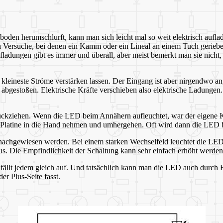
en herumschlurft, kann man sich leicht mal so weit elektrisch auflade
 Versuche, bei denen ein Kamm oder ein Lineal an einem Tuch gerieben 
adungen gibt es immer und überall, aber meist bemerkt man sie nicht, we
 kleineste Ströme verstärken lassen. Der Eingang ist aber nirgendwo a
abgestoßen. Elektrische Kräfte verschieben also elektrische Ladungen.
ckziehen. Wenn die LED beim Annähern aufleuchtet, war der eigene K
 Platine in die Hand nehmen und umhergehen. Oft wird dann die LED be
nachgewiesen werden. Bei einem starken Wechselfeld leuchtet die LED
us. Die Empfindlichkeit der Schaltung kann sehr einfach erhöht werde
ällt jedem gleich auf. Und tatsächlich kann man die LED auch durch 
er Plus-Seite fasst.