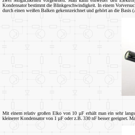
zwei Möglichkeiten vorgesehen. Man kann entweder den Elektrol
Kondensator bestimmt die Blinkgeschwindigkeit. In einem Vorversuch
durch einen weißen Balken gekennzeichnet und gehört an die Basis (A
Mit einem relativ großen Elko von 10 µF erhält man ein sehr langs
kleinerer Kondensator von 1 µF oder z.B. 330 nF besser geeignet. Man