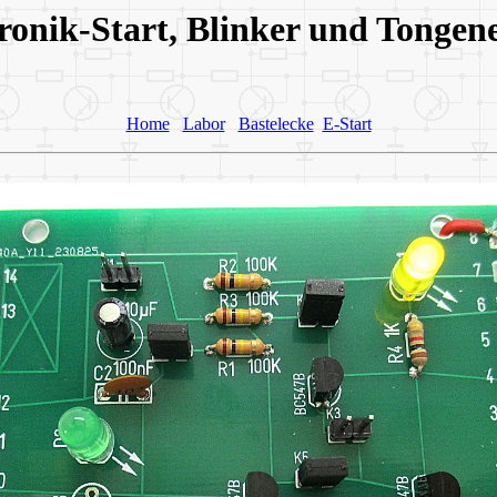
ronik-Start, Blinker und Tongen
Home
Labor
Bastelecke
E-Start