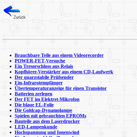
Brauchbare Teile aus einem Videorecorder
POWER-FET-Versuche
Ein Tresorschloss aus Relais
Kopfhörer-Verstärker aus einem CD-Laufwerk
Der quarzstabile Prüfsender
Ein-Infrarotempfänger
Übertemperaturanzeige für einen Transistor
Batterien zerlegen
Der FET im Elektret-Mikrofon
Die blaue EL-Folie
Die Goldcap-Dynamolampe
Spielen mit gebrauchten EPROMs
Bauteile aus dem Laserdrucker
LED-Lampenkunde
Hochspannung und Ionenwind