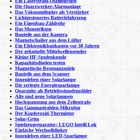
Ein Laserstrahl-Oszillograph
Die Quarzwecker-Alarmanlage
Das Vakuumdisplay als Verstärker
Lichtgesteuertes Batteriefahrzeug
Ein Eigenbau-Zählrohr
Das Monotrikton
Bauteile aus der Kamera
Magnetschalter aus dem Lüfter
Ein Elektronikbaukasten vor 30 Jahren
Der geknöpfte Mittelwellensender
Kleine HF-Spulenkunde
Kapazitätsdioden testen
Magnetische Resonanzspiele
Bauteile aus dem Scanner
Innenleben einer Solarlampe
Die zerlegte Energiesparlampe
Quarzuhr als Betriebsstundenzähler
Alte und neue Solarlampen
Hochspannung aus dem Zeilentrafo
Das Gammastrahlen-Mikrofon
Der Kupferoxid-Thermistor
Solar-Grün
Spielzeugreparatur: LEGO Intelli Lok
Einfache Wechselblinker
Innenleben einer LED-Sparlampe