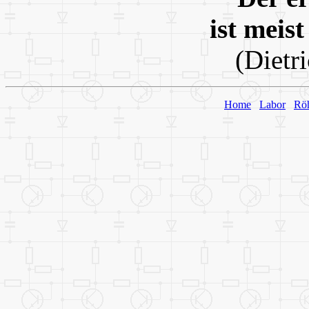
ist meis
(Dietr
Home
Labor
Rö