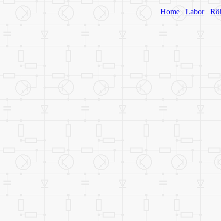
Home
Labor
Rö