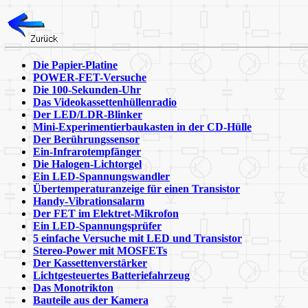
Die Papier-Platine
POWER-FET-Versuche
Die 100-Sekunden-Uhr
Das Videokassettenhüllenradio
Der LED/LDR-Blinker
Mini-Experimentierbaukasten in der CD-Hülle
Der Berührungssensor
Ein-Infrarotempfänger
Die Halogen-Lichtorgel
Ein LED-Spannungswandler
Übertemperaturanzeige für einen Transistor
Handy-Vibrationsalarm
Der FET im Elektret-Mikrofon
Ein LED-Spannungsprüfer
5 einfache Versuche mit LED und Transistor
Stereo-Power mit MOSFETs
Der Kassettenverstärker
Lichtgesteuertes Batteriefahrzeug
Das Monotrikton
Bauteile aus der Kamera