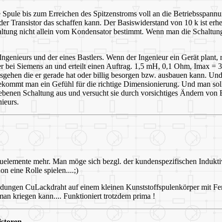
ie Spule bis zum Erreichen des Spitzenstroms voll an die Betriebsspannu
er Transistor das schaffen kann. Der Basiswiderstand von 10 k ist erhe
ltung nicht allein vom Kondensator bestimmt. Wenn man die Schaltung f
ngenieurs und der eines Bastlers. Wenn der Ingenieur ein Gerät plant, r
t er bei Siemens an und erteilt einen Auftrag. 1,5 mH, 0,1 Ohm, Imax 
gehen die er gerade hat oder billig besorgen bzw. ausbauen kann. Un
t bekommt man ein Gefühl für die richtige Dimensionierung. Und man s
benen Schaltung aus und versucht sie durch vorsichtiges Ändern von B
nieurs.
uelemente mehr. Man möge sich bezgl. der kundenspezifischen Indukti
 eine Rolle spielen....;)
ungen CuLackdraht auf einem kleinen Kunststoffspulenkörper mit Fe
an kriegen kann.... Funktioniert trotzdem prima !
storen