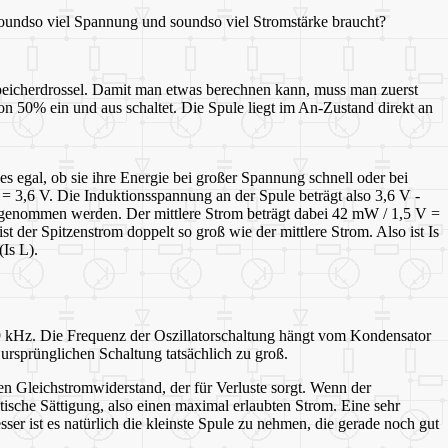
soundso viel Spannung und soundso viel Stromstärke braucht?
 Speicherdrossel. Damit man etwas berechnen kann, muss man zuerst
von 50% ein und aus schaltet. Die Spule liegt im An-Zustand direkt an
 egal, ob sie ihre Energie bei großer Spannung schnell oder bei
 3,6 V. Die Induktionsspannung an der Spule beträgt also 3,6 V -
fgenommen werden. Der mittlere Strom beträgt dabei 42 mW / 1,5 V =
st der Spitzenstrom doppelt so groß wie der mittlere Strom. Also ist Is
Is L).
= 9 kHz. Die Frequenz der Oszillatorschaltung hängt vom Kondensator
r ursprünglichen Schaltung tatsächlich zu groß.
nen Gleichstromwiderstand, der für Verluste sorgt. Wenn der
tische Sättigung, also einen maximal erlaubten Strom. Eine sehr
r ist es natürlich die kleinste Spule zu nehmen, die gerade noch gut