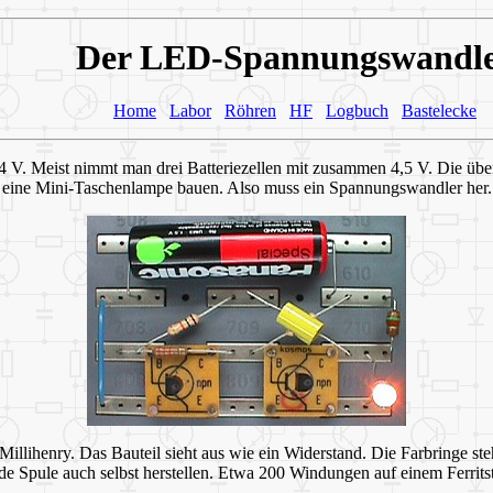
Der LED-Spannungswandl
Home
Labor
Röhren
HF
Logbuch
Bastelecke
s 4 V. Meist nimmt man drei Batteriezellen mit zusammen 4,5 V. Die ü
eine Mini-Taschenlampe bauen. Also muss ein Spannungswandler her.
5 Millihenry. Das Bauteil sieht aus wie ein Widerstand. Die Farbringe s
de Spule auch selbst herstellen. Etwa 200 Windungen auf einem Ferritst