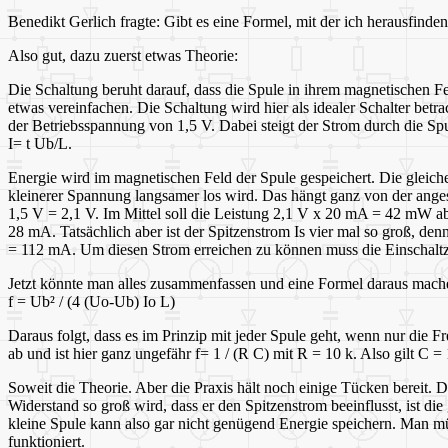
Benedikt Gerlich fragte: Gibt es eine Formel, mit der ich herausfi
Also gut, dazu zuerst etwas Theorie:
Die Schaltung beruht darauf, dass die Spule in ihrem magnetischen F
etwas vereinfachen. Die Schaltung wird hier als idealer Schalter betr
der Betriebsspannung von 1,5 V. Dabei steigt der Strom durch die Spu
I= t Ub/L.
Energie wird im magnetischen Feld der Spule gespeichert. Die gleich
kleinerer Spannung langsamer los wird. Das hängt ganz von der ange
1,5 V = 2,1 V. Im Mittel soll die Leistung 2,1 V x 20 mA = 42 mW 
28 mA. Tatsächlich aber ist der Spitzenstrom Is vier mal so groß, denn
= 112 mA. Um diesen Strom erreichen zu können muss die Einschaltzeit
Jetzt könnte man alles zusammenfassen und eine Formel daraus mach
f = Ub² / (4 (Uo-Ub) Io L)
Daraus folgt, dass es im Prinzip mit jeder Spule geht, wenn nur die
ab und ist hier ganz ungefähr f= 1 / (R C) mit R = 10 k. Also gilt C =
Soweit die Theorie. Aber die Praxis hält noch einige Tücken bereit. D
Widerstand so groß wird, dass er den Spitzenstrom beeinflusst, ist d
kleine Spule kann also gar nicht genügend Energie speichern. Man mü
funktioniert.