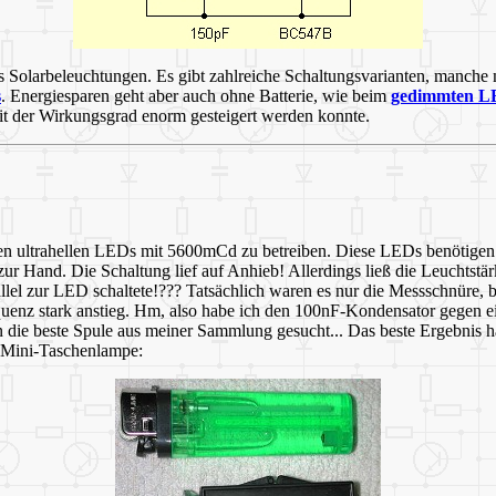
Solarbeleuchtungen. Es gibt zahlreiche Schaltungsvarianten, manche 
s
. Energiesparen geht aber auch ohne Batterie, wie beim
gedimmten L
 der Wirkungsgrad enorm gesteigert werden konnte.
en ultrahellen LEDs mit 5600mCd zu betreiben. Diese LEDs benötigen
zur Hand. Die Schaltung lief auf Anhieb! Allerdings ließ die Leuchtstär
el zur LED schaltete!??? Tatsächlich waren es nur die Messschnüre, b
quenz stark anstieg. Hm, also habe ich den 100nF-Kondensator gegen e
die beste Spule aus meiner Sammlung gesucht... Das beste Ergebnis ha
ie Mini-Taschenlampe: