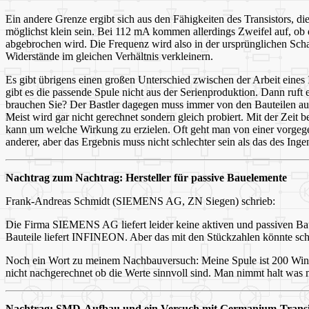
Ein andere Grenze ergibt sich aus den Fähigkeiten des Transistors, d
möglichst klein sein. Bei 112 mA kommen allerdings Zweifel auf, ob d
abgebrochen wird. Die Frequenz wird also in der ursprünglichen Scha
Widerstände im gleichen Verhältnis verkleinern.
Es gibt übrigens einen großen Unterschied zwischen der Arbeit eines I
gibt es die passende Spule nicht aus der Serienproduktion. Dann ruf
brauchen Sie? Der Bastler dagegen muss immer von den Bauteilen aus
Meist wird gar nicht gerechnet sondern gleich probiert. Mit der Zei
kann um welche Wirkung zu erzielen. Oft geht man von einer vorgege
anderer, aber das Ergebnis muss nicht schlechter sein als das des Inge
Nachtrag zum Nachtrag: Hersteller für passive Bauelemente
Frank-Andreas Schmidt (SIEMENS AG, ZN Siegen) schrieb:
Die Firma SIEMENS AG liefert leider keine aktiven und passiven Ba
Bauteile liefert INFINEON. Aber das mit den Stückzahlen könnte schon
Noch ein Wort zu meinem Nachbauversuch: Meine Spule ist 200 Wind
nicht nachgerechnet ob die Werte sinnvoll sind. Man nimmt halt was m
Nachtrag: SMD-Aufbau und ein Versuch mit Germanium-Transi