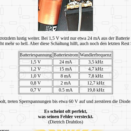
trotzdem lustig weiter. Bei 1,5 V wird nur etwa 24 mA aus der Batterie
t mehr so hell. Aber diese Schaltung hilft, auch noch den letzten Rest S
Batteriespannung
Batteriestrom
Wandlerfrequenz
1,5 V
24 mA
3,5 kHz
1,2 V
15 mA
4,7 kHz
1,0 V
8 mA
7,8 kHz
0,8 V
2 mA
12,7 kHz
0,7 V
0.5 mA
19,8 kHz
lt, treten Sperrspannungen bis etwa 60 V auf und zerstören die Diod
Es scheint oft perfekt,
was seinen Fehler versteckt.
(Dietrich Drahtlos)