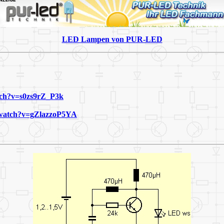
LED Lampen von PUR-LED
tch?v=s0zs9rZ_P3k
/watch?v=gZlazzoP5YA