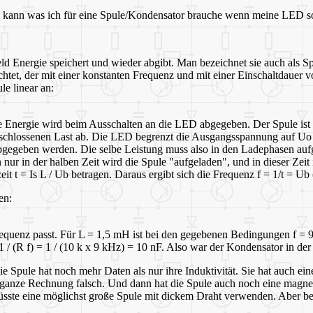
nden kann was ich für eine Spule/Kondensator brauche wenn meine LED 
eld Energie speichert und wieder abgibt. Man bezeichnet sie auch als
achtet, der mit einer konstanten Frequenz und mit einer Einschaltdauer 
le linear an:
e Energie wird beim Ausschalten an die LED abgegeben. Der Spule ist es
schlossenen Last ab. Die LED begrenzt die Ausgangsspannung auf Uo =
abgegeben werden. Die selbe Leistung muss also in den Ladephasen au
 nur in der halben Zeit wird die Spule "aufgeladen", und in dieser Zeit i
 t = Is L / Ub betragen. Daraus ergibt sich die Frequenz f = 1/t = Ub (
en:
 Frequenz passt. Für L = 1,5 mH ist bei den gegebenen Bedingungen f 
 1 / (R f) = 1 / (10 k x 9 kHz) = 10 nF. Also war der Kondensator in de
ie Spule hat noch mehr Daten als nur ihre Induktivität. Sie hat auch ei
ie ganze Rechnung falsch. Und dann hat die Spule auch noch eine magne
sste eine möglichst große Spule mit dickem Draht verwenden. Aber besse