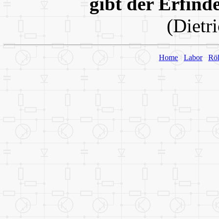
gibt der Erfind
(Dietr
Home
Labor
Rö