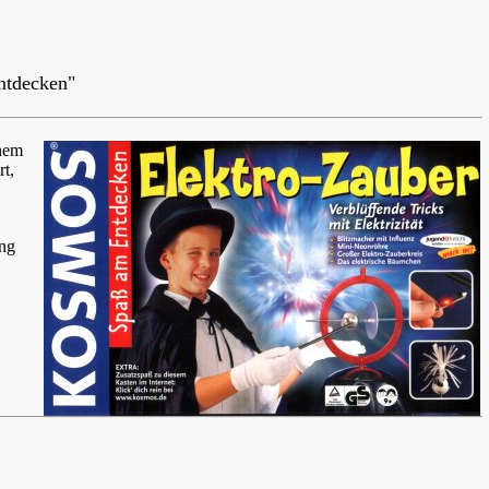
ntdecken"
inem
rt,
ung