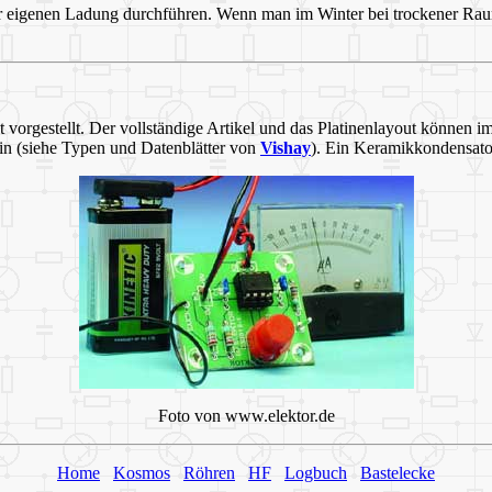
er eigenen Ladung durchführen. Wenn man im Winter bei trockener Rau
t vorgestellt. Der vollständige Artikel und das Platinenlayout können i
in (siehe Typen und Datenblätter von
Vishay
). Ein Keramikkondensator
Foto von www.elektor.de
Home
Kosmos
Röhren
HF
Logbuch
Bastelecke