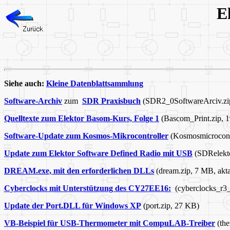
E
Siehe auch:
Kleine Datenblattsammlung
Software-Archiv
zum
SDR Praxisbuch
(SDR2_0SoftwareArciv.zi
Quelltexte zum Elektor Basom-Kurs, Folge 1
(Bascom_Print.zip, 
Software-Update zum Kosmos-Mikrocontroller
(Kosmosmicrocontr
Update zum Elektor Software Defined Radio mit USB
(SDRelekto
DREAM.exe, mit den erforderlichen DLLs
(dream.zip, 7 MB, akta
Cyberclocks mit Unterstützung des CY27EE16:
(cyberclocks_r3
Update der Port.DLL für Windows XP
(port.zip, 27 KB)
VB-Beispiel für USB-Thermometer mit CompuLAB-Treiber
(the