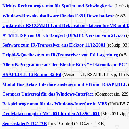
Kleines Rechenprogramm für Spulen und Schwingkreise
(Lcfr.z
Windows-Downloadsoftware für das ES51 Download.exe
(es52do
Update der RSCOM.DLL mit Deklarationsdateien für VB und D
ATMELISP von Ulrich Bangert (DF6JB), Version vom 21.5.05
(a
Software zum IR-Transceiver aus Elektor 11/12/2001
(rc5.zip, 93
Delphi-5-Quelltexte zum IR-Transceiver von Ed Lagerburg
(rc5d
Alle VB-Programme aus den Elektor Kurs "Elektronik am PC" 
RSAPI.DLL 16 Bit und 32 Bit
(Version 1.1, RSAPIDLL.zip, 115 
Modul-Bus Relais-Interface ansteuern mit VB und RSAPI.DLL
(
Compact Universal für das Windows-Interface
(Compact.zip, 22
Beispielprogramm für das Windows-Interface in VB5
(UniVB5.Z
Der Makrocompiler MC2051 für den AT89C2051
(MC2051.zip, 
Sensordatei NTC.TAB
für C-Control (NTC.zip, 1 KB)