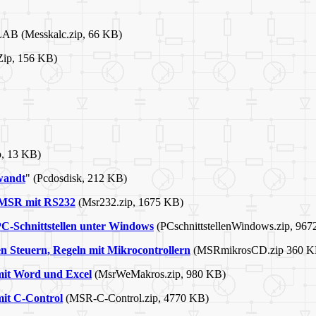
lLAB (Messkalc.zip, 66 KB)
Zip, 156 KB)
p, 13 KB)
wandt
" (Pcdosdisk, 212 KB)
MSR mit RS232
(Msr232.zip, 1675 KB)
C-Schnittstellen unter Windows
(PCschnittstellenWindows.zip, 96
n Steuern, Regeln mit Mikrocontrollern
(MSRmikrosCD.zip 360 K
mit Word und Excel
(MsrWeMakros.zip, 980 KB)
mit C-Control
(MSR-C-Control.zip, 4770 KB)