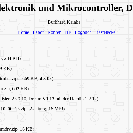
lektronik und Mikrocontroller, 
Burkhard Kainka
Home
Labor
Röhren
HF
Logbuch
Bastelecke
p, 234 KB)
19 KB)
oller.zip
,
1669 KB, 4.8.07)
r.zip, 692 KB)
lisiert 23.9.10, Dream V1.13 mit der Hamlib 1.2.12)
_10_00_13.zip, Achtung, 16 MB!)
rmdrv.zip, 16 KB)