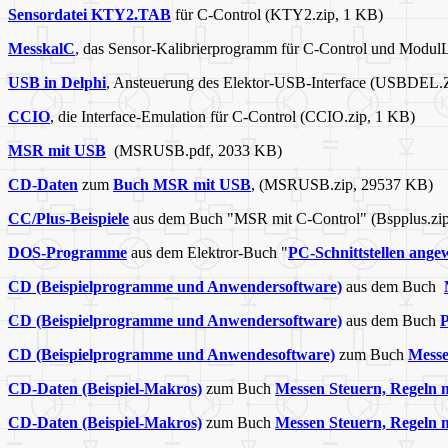
Sensordatei KTY2.TAB
für C-Control (KTY2.zip, 1 KB)
MesskalC
, das Sensor-Kalibrierprogramm für C-Control und Modu
USB in Delphi
, Ansteuerung des Elektor-USB-Interface (USBDEL.
CCIO
, die Interface-Emulation für C-Control (CCIO.zip, 1 KB)
MSR mit USB
(MSRUSB.pdf, 2033 KB)
CD-Daten
zum
Buch MSR mit USB
, (MSRUSB.zip, 29537 KB)
CC/Plus-Beispiele
aus dem Buch "MSR mit C-Control" (Bspplus.zi
DOS-Programme
aus dem Elektror-Buch "
PC-Schnittstellen ange
CD (Beispielprogramme und Anwendersoftware)
aus dem Buch
CD (Beispielprogramme und Anwendersoftware)
aus dem Buch
P
CD (Beispielprogramme und Anwendesoftware)
zum Buch
Messe
CD-Daten (Beispiel-Makros)
zum Buch
Messen Steuern, Regeln 
CD-Daten (Beispiel-Makros)
zum Buch
Messen Steuern, Regeln 