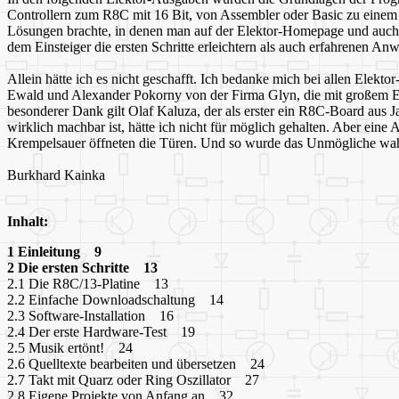
Controllern zum R8C mit 16 Bit, von Assembler oder Basic zu einem
Lösungen brachte, in denen man auf der Elektor-Homepage und auch 
dem Einsteiger die ersten Schritte erleichtern als auch erfahrenen 
Allein hätte ich es nicht geschafft. Ich bedanke mich bei allen Ele
Ewald und Alexander Pokorny von der Firma Glyn, die mit großem Eins
besonderer Dank gilt Olaf Kaluza, der als erster ein R8C-Board aus Ja
wirklich machbar ist, hätte ich nicht für möglich gehalten. Aber eine
Krempelsauer öffneten die Türen. Und so wurde das Unmögliche wahr: 
Burkhard Kainka
Inhalt:
1 Einleitung 9
2 Die ersten Schritte 13
2.1 Die R8C/13-Platine 13
2.2 Einfache Downloadschaltung 14
2.3 Software-Installation 16
2.4 Der erste Hardware-Test 19
2.5 Musik ertönt! 24
2.6 Quelltexte bearbeiten und übersetzen 24
2.7 Takt mit Quarz oder Ring Oszillator 27
2.8 Eigene Projekte von Anfang an 32