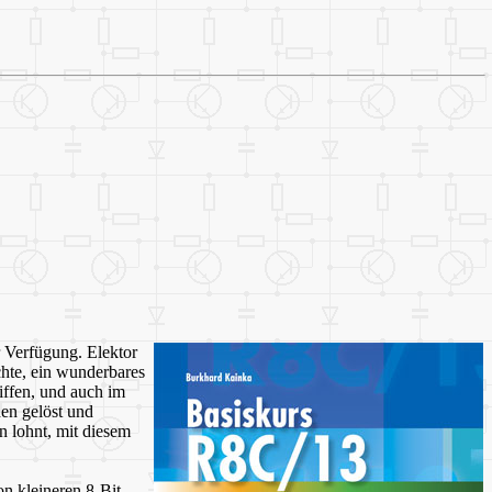
r Verfügung. Elektor
chte, ein wunderbares
iffen, und auch im
en gelöst und
 lohnt, mit diesem
 kleineren 8-Bit-