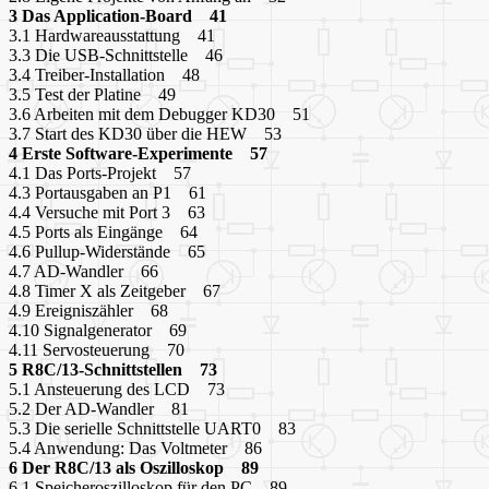
3 Das Application-Board 41
3.1 Hardwareausstattung 41
3.3 Die USB-Schnittstelle 46
3.4 Treiber-Installation 48
3.5 Test der Platine 49
3.6 Arbeiten mit dem Debugger KD30 51
3.7 Start des KD30 über die HEW 53
4 Erste Software-Experimente 57
4.1 Das Ports-Projekt 57
4.3 Portausgaben an P1 61
4.4 Versuche mit Port 3 63
4.5 Ports als Eingänge 64
4.6 Pullup-Widerstände 65
4.7 AD-Wandler 66
4.8 Timer X als Zeitgeber 67
4.9 Ereigniszähler 68
4.10 Signalgenerator 69
4.11 Servosteuerung 70
5 R8C/13-Schnittstellen 73
5.1 Ansteuerung des LCD 73
5.2 Der AD-Wandler 81
5.3 Die serielle Schnittstelle UART0 83
5.4 Anwendung: Das Voltmeter 86
6 Der R8C/13 als Oszilloskop 89
6.1 Speicheroszilloskop für den PC 89