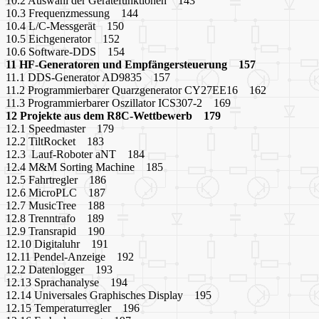
10.2 Auswahl der Gerätefunktionen 143
10.3 Frequenzmessung 144
10.4 L/C-Messgerät 150
10.5 Eichgenerator 152
10.6 Software-DDS 154
11 HF-Generatoren und Empfängersteuerung 157
11.1 DDS-Generator AD9835 157
11.2 Programmierbarer Quarzgenerator CY27EE16 162
11.3 Programmierbarer Oszillator ICS307-2 169
12 Projekte aus dem R8C-Wettbewerb 179
12.1 Speedmaster 179
12.2 TiltRocket 183
12.3 Lauf-Roboter aNT 184
12.4 M&M Sorting Machine 185
12.5 Fahrtregler 186
12.6 MicroPLC 187
12.7 MusicTree 188
12.8 Trenntrafo 189
12.9 Transrapid 190
12.10 Digitaluhr 191
12.11 Pendel-Anzeige 192
12.2 Datenlogger 193
12.13 Sprachanalyse 194
12.14 Universales Graphisches Display 195
12.15 Temperaturregler 196