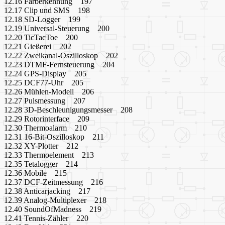
12.16 Farberkennung 197
12.17 Clip und SMS 198
12.18 SD-Logger 199
12.19 Universal-Steuerung 200
12.20 TicTacToe 200
12.21 Gießerei 202
12.22 Zweikanal-Oszilloskop 202
12.23 DTMF-Fernsteuerung 204
12.24 GPS-Display 205
12.25 DCF77-Uhr 205
12.26 Mühlen-Modell 206
12.27 Pulsmessung 207
12.28 3D-Beschleunigungsmesser 208
12.29 Rotorinterface 209
12.30 Thermoalarm 210
12.31 16-Bit-Oszilloskop 211
12.32 XY-Plotter 212
12.33 Thermoelement 213
12.35 Tetalogger 214
12.36 Mobile 215
12.37 DCF-Zeitmessung 216
12.38 Anticarjacking 217
12.39 Analog-Multiplexer 218
12.40 SoundOfMadness 219
12.41 Tennis-Zähler 220