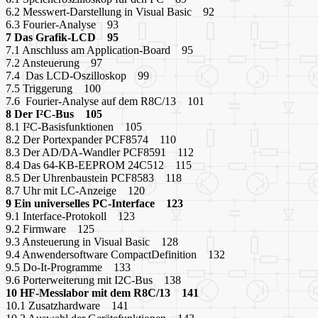
6.2 Messwert-Darstellung in Visual Basic 92
6.3 Fourier-Analyse 93
7 Das Grafik-LCD 95
7.1 Anschluss am Application-Board 95
7.2 Ansteuerung 97
7.4 Das LCD-Oszilloskop 99
7.5 Triggerung 100
7.6 Fourier-Analyse auf dem R8C/13 101
8 Der I²C-Bus 105
8.1 I²C-Basisfunktionen 105
8.2 Der Portexpander PCF8574 110
8.3 Der AD/DA-Wandler PCF8591 112
8.4 Das 64-KB-EEPROM 24C512 115
8.5 Der Uhrenbaustein PCF8583 118
8.7 Uhr mit LC-Anzeige 120
9 Ein universelles PC-Interface 123
9.1 Interface-Protokoll 123
9.2 Firmware 125
9.3 Ansteuerung in Visual Basic 128
9.4 Anwendersoftware CompactDefinition 132
9.5 Do-It-Programme 133
9.6 Porterweiterung mit I2C-Bus 138
10 HF-Messlabor mit dem R8C/13 141
10.1 Zusatzhardware 141