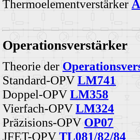
Thermoelementverstärker
A
Operationsverstärker
Theorie der
Operationsver
Standard-OPV
LM741
Doppel-OPV
LM358
Vierfach-OPV
LM324
Präzisions-OPV
OP07
JFET-OPV
TL081/82/84