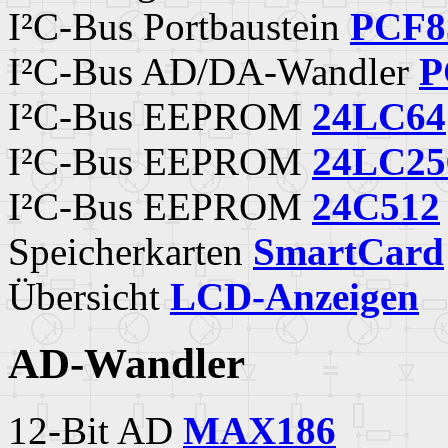
I²C-Bus Portbaustein
PCF8
I²C-Bus AD/DA-Wandler
P
I²C-Bus EEPROM
24LC64
I²C-Bus EEPROM
24LC25
I²C-Bus EEPROM
24C512
Speicherkarten
SmartCard
Übersicht
LCD-Anzeigen
AD-Wandler
12-Bit AD
MAX186