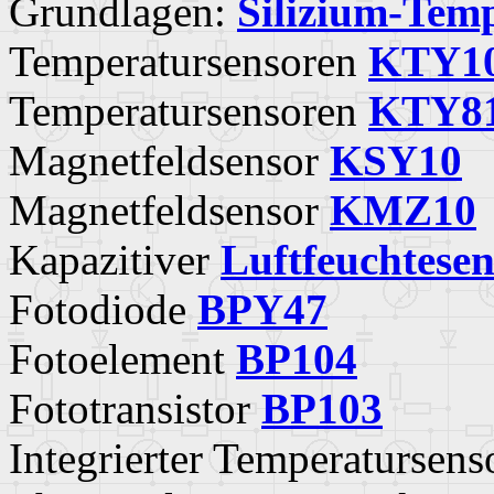
Grundlagen:
Silizium-Tem
Temperatursensoren
KTY1
Temperatursensoren
KTY8
Magnetfeldsensor
KSY10
Magnetfeldsensor
KMZ10
Kapazitiver
Luftfeuchtesen
Fotodiode
BPY47
Fotoelement
BP104
Fototransistor
BP103
Integrierter Temperatursen