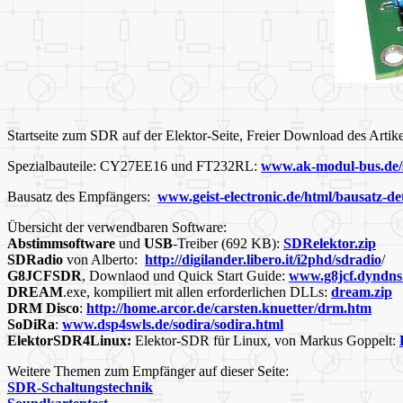
Startseite zum SDR auf der Elektor-Seite, Freier Download des Artike
Spezialbauteile: CY27EE16 und FT232RL:
www.ak-modul-bus.de/s
Bausatz des Empfängers:
www.geist-electronic.de/html/bausatz-de
Übersicht der verwendbaren Software:
Abstimmsoftware
und
USB
-Treiber
(692 KB):
SDRelektor.zip
SDRadio
von Alberto:
http://digilander.libero.it/i2phd/sdradio
/
G8JCFSDR
, Downlaod und Quick Start Guide:
www.g8jcf.dyndns.
DREAM
.exe, kompiliert mit allen erforderlichen DLLs:
dream.zip
DRM Disco
:
http://home.arcor.de/carsten.knuetter/drm.htm
SoDiRa
:
www.dsp4swls.de/sodira/sodira.html
ElektorSDR4Linux:
Elektor-SDR für Linux, von Markus Goppelt:
Weitere Themen zum Empfänger auf dieser Seite:
SDR-Schaltungstechnik