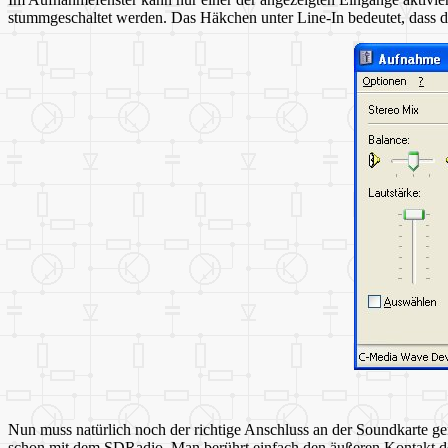
stummgeschaltet werden. Das Häkchen unter Line-In bedeutet, dass di
Nun muss natürlich noch der richtige Anschluss an der Soundkarte g
schon mit dem SDRadio. Man berührt einfach den äußeren Kontakt de