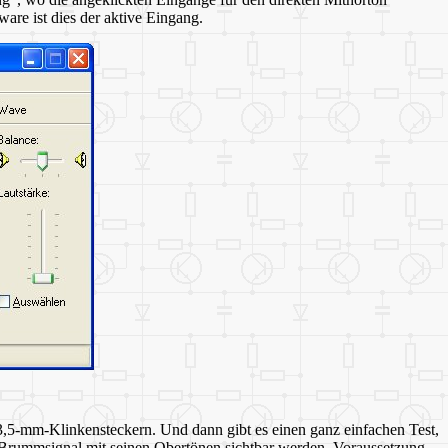
are ist dies der aktive Eingang.
3,5-mm-Klinkensteckern. Und dann gibt es einen ganz einfachen Test,
Brummsignal mit seinen Obertönen sichtbar werden. Voraussetzung