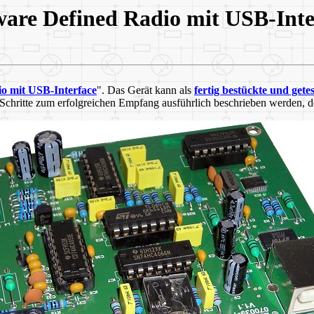
ware Defined Radio mit USB-Inte
o mit USB-Interface
". Das Gerät kann als
fertig bestückte und getes
n Schritte zum erfolgreichen Empfang ausführlich beschrieben werden, 