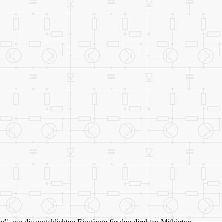
ng", wo die angeklickten Eingänge für den direkten Mithörton