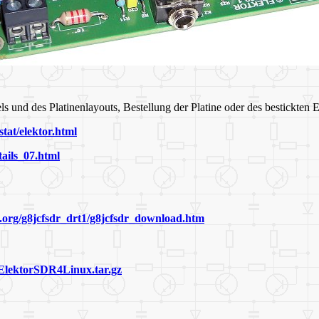
ls und des Platinenlayouts, Bestellung der Platine oder des bestickten
tat/elektor.html
tails_07.html
org/g8jcfsdr_drt1/g8jcfsdr_download.htm
ElektorSDR4Linux.tar.gz