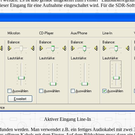
eser Eingang für eine Aufnahme eingeschaltet wird. Für die SDR-Softw
Aktiver Eingang Line-In
efunden werden. Man verwendet z.B. ein fertiges Audiokabel mit zwei 
s offenen Kabels mit dem Finger. Auf dem Bildschirm muss dann ein 