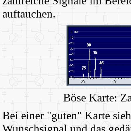
zahlreiche Signale im Berei
auftauchen.
Böse Karte: Za
Bei einer "guten" Karte sie
Wunschsignal und das gedäm