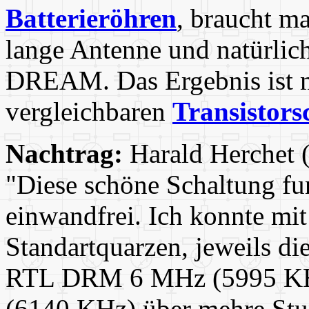
Batterieröhren
, braucht m
lange Antenne und natürlich
DREAM. Das Ergebnis ist m.
vergleichbaren
Transistors
Nachtrag:
Harald Herchet
"Diese schöne Schaltung fu
einwandfrei. Ich konnte mi
Standartquarzen, jeweils 
RTL DRM 6 MHz (5995 KH
(6140 KHz) über mehre Stu