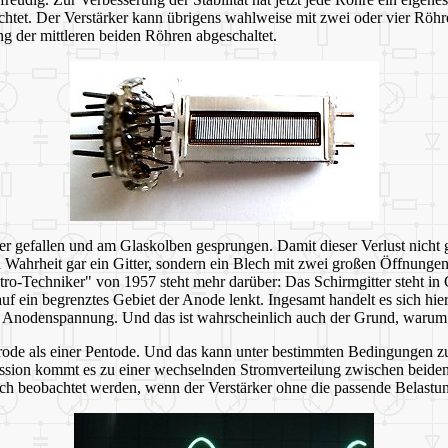
t. Der Verstärker kann übrigens wahlweise mit zwei oder vier Röhre
g der mittleren beiden Röhren abgeschaltet.
efallen und am Glaskolben gesprungen. Damit dieser Verlust nicht gan
in Wahrheit gar ein Gitter, sondern ein Blech mit zwei großen Öffnungen
-Techniker" von 1957 steht mehr darüber: Das Schirmgitter steht in G
en auf ein begrenztes Gebiet der Anode lenkt. Ingesamt handelt es sich 
er Anodenspannung. Und das ist wahrscheinlich auch der Grund, warum d
de als einer Pentode. Und das kann unter bestimmten Bedingungen zu
ion kommt es zu einer wechselnden Stromverteilung zwischen beiden 
ich beobachtet werden, wenn der Verstärker ohne die passende Belastung