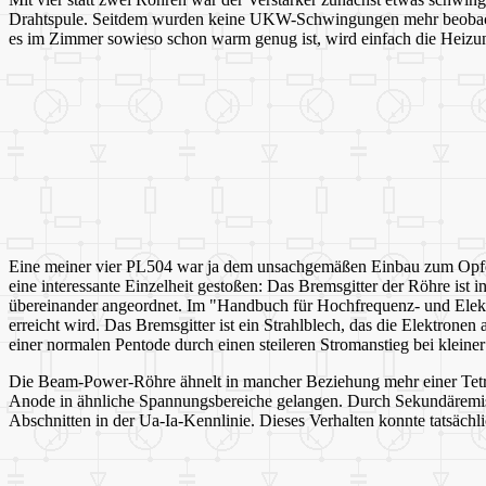
Drahtspule. Seitdem wurden keine UKW-Schwingungen mehr beobachte
es im Zimmer sowieso schon warm genug ist, wird einfach die Heizun
Eine meiner vier PL504 war ja dem unsachgemäßen Einbau zum Opfer g
eine interessante Einzelheit gestoßen: Das Bremsgitter der Röhre ist 
übereinander angeordnet. Im "Handbuch für Hochfrequenz- und Elektro
erreicht wird. Das Bremsgitter ist ein Strahlblech, das die Elektron
einer normalen Pentode durch einen steileren Stromanstieg bei klein
Die Beam-Power-Röhre ähnelt in mancher Beziehung mehr einer Tetro
Anode in ähnliche Spannungsbereiche gelangen. Durch Sekundäremiss
Abschnitten in der Ua-Ia-Kennlinie. Dieses Verhalten konnte tatsächl