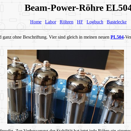
Beam-Power-Röhre EL50
Home
Labor
Röhren
HF
Logbuch
Bastelecke
 ganz ohne Beschriftung. Vier sind gleich in meinen neuen
PL504
-Ve
gfreudig. Zur Verbesserung der Stabilität hat jetzt jede Röhre ein ei