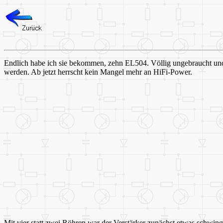
Endlich habe ich sie bekommen, zehn EL504. Völlig ungebraucht und
werden. Ab jetzt herrscht kein Mangel mehr an HiFi-Power.
Mit vier statt zwei Röhren war der Verstärker zunächst etwas schwin