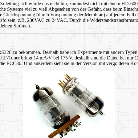
ie Zuleitung. Ich würde das nicht tun, zumindest nicht mit einem HD-60
iche Systeme viel zu viel! Abgesehen von der Gefahr, dass beim Einsch
e Gleichspannung (durch Vorspannung der Membran) auf jedem Fall d
ztrafo sein, z.B. 230VAC zu 24VAC. Durch die Widerstandstransformatio
kleinen Strömen.
SRS326 zu bekommen. Deshalb habe ich Experimente mit andern Typen g
 UHF-Tuner bringt 14 mA/V bei 175 V, deshalb sind die Daten bei nur 1
e ECC86. Und außerdem sieht sie in der Version mit vergoldeten Kont