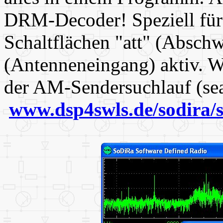
DRM-Decoder! Speziell für
Schaltflächen "att" (Absch
(Antenneneingang) aktiv. Wa
der AM-Sendersuchlauf (se
www.dsp4swls.de/sodira/s