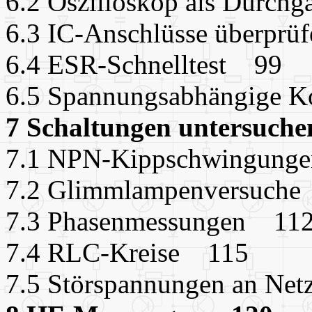
6.2 Oszilloskop als Durch
6.3 IC-Anschlüsse überpr
6.4 ESR-Schnelltest 99
6.5 Spannungsabhängige 
7 Schaltungen untersuch
7.1 NPN-Kippschwingung
7.2 Glimmlampenversuch
7.3 Phasenmessungen 11
7.4 RLC-Kreise 115
7.5 Störspannungen an Net