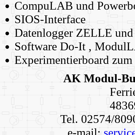
CompuLAB und Powerb
SIOS-Interface
Datenlogger ZELLE und 
Software Do-It , Modul
Experimentierboard zum
AK Modul-Bu
Ferri
4836
Tel. 02574/809
e-mail:
servi