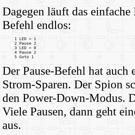
Dagegen läuft das einfach
Befehl endlos:
1 LED = 1

2 Pause 2

3 LED = 0

4 Pause 2

5 Goto 1
Der Pause-Befehl hat auch 
Strom-Sparen. Der Spion sch
den Power-Down-Modus. Das 
Viele Pausen, dann geht ein
aus.