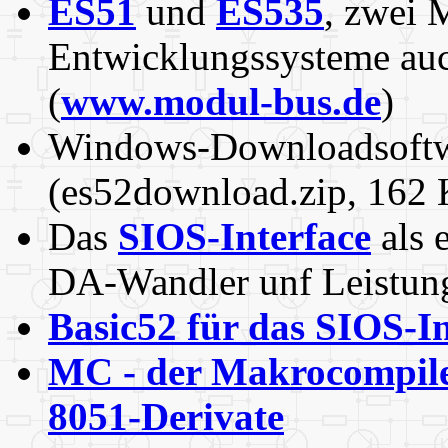
ES51
und
ES535
, zwei 
Entwicklungssysteme auch
(
www.modul-bus.de
)
Windows-Downloadsoftw
(es52download.zip, 162 
Das
SIOS-Interface
als 
DA-Wandler unf Leistun
Basic52 für das SIOS-In
MC - der Makrocompile
8051-Derivate