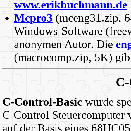
www.erikbuchmann.de
Mcpro3
(mceng31.zip, 6
Windows-Software (freew
anonymen Autor. Die
eng
(macrocomp.zip, 5K) gibt
C-
C-Control-Basic
wurde spez
C-Control Steuercomputer 
auf der Basis eines 68HC05