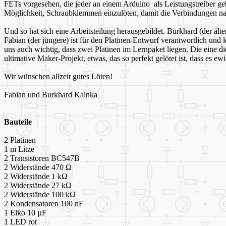
FETs vorgesehen, die jeder an einem Arduino als Leistungstreiber 
Möglichkeit, Schraubklemmen einzulöten, damit die Verbindungen n
Und so hat sich eine Arbeitsteilung herausgebildet. Burkhard (der ä
Fabian (der jüngere) ist für den Platinen-Entwurf verantwortlich 
uns auch wichtig, dass zwei Platinen im Lernpaket liegen. Die eine d
ultimative Maker-Projekt, etwas, das so perfekt gelötet ist, dass es ewi
Wir wünschen allzeit gutes Löten!
Fabian und Burkhard Kainka
Bauteile
2 Platinen
1 m Litze
2 Transistoren BC547B
2 Widerstände 470 Ω
2 Widerstände 1 kΩ
2 Widerstände 27 kΩ
2 Widerstände 100 kΩ
2 Kondensatoren 100 nF
1 Elko 10 µF
1 LED rot