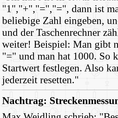
"1","+","=","=", dann ist m
beliebige Zahl eingeben, un
und der Taschenrechner zäh
weiter! Beispiel: Man gibt 
"=" und man hat 1000. So k
Startwert festlegen. Also k
jederzeit resetten."
Nachtrag: Streckenmessu
Max Weidling schrieb: "Bes