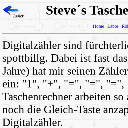
Steve´s Tasch
Home
Labor
Rö
Digitalzähler sind fürchterl
spottbillg. Dabei ist fast d
Jahre) hat mir seinen Zähler
ein: "1", "+", "=", "=", "="
Taschenrechner arbeiten so 
noch die Gleich-Taste anzapf
Digitalzähler.