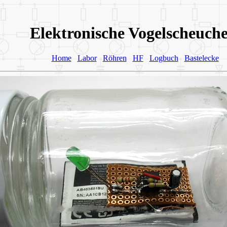
Elektronische Vogelscheuc
Home
Labor
Röhren
HF
Logbuch
Bastelecke