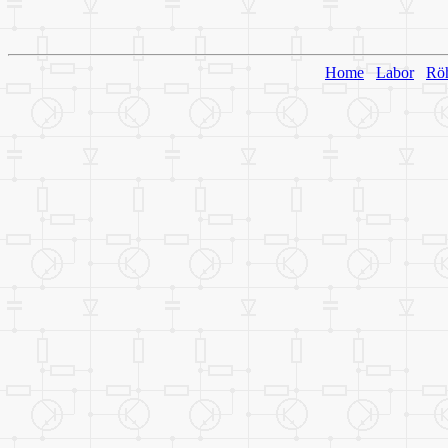
Home
Labor
Rö