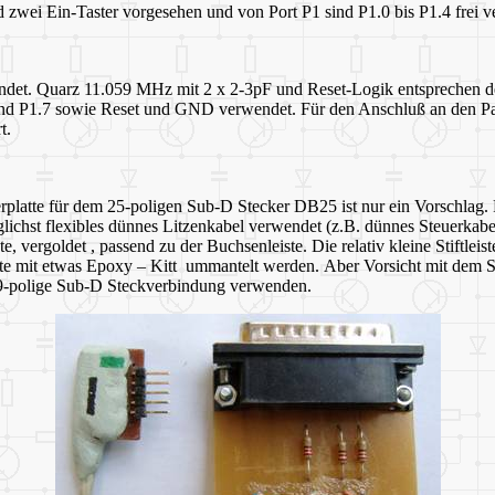
d zwei Ein-Taster vorgesehen und von Port P1 sind P1.0 bis P1.4 frei 
endet. Quarz 11.059 MHz mit 2 x 2-3pF und Reset-Logik entsprechen d
6 und P1.7 sowie Reset und GND verwendet. Für den Anschluß an den Pa
t.
erplatte für dem 25-poligen Sub-D Stecker DB25 ist nur ein Vorschlag.
lichst flexibles dünnes Litzenkabel verwendet (z.B. dünnes Steuerka
e, vergoldet , passend zu der Buchsenleiste. Die relativ kleine Stiftlei
fte mit etwas Epoxy – Kitt ummantelt werden. Aber Vorsicht mit dem Ste
ine 9-polige Sub-D Steckverbindung verwenden.