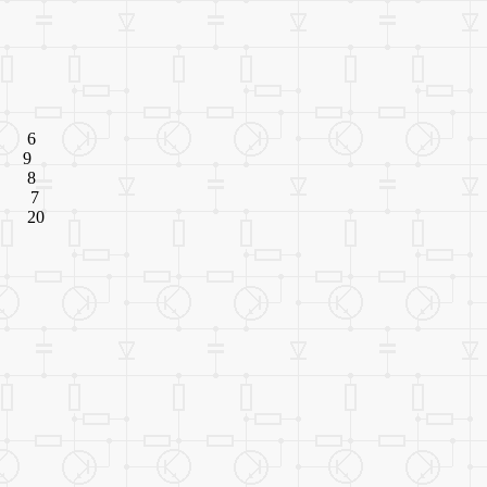
 6
 9
 8
 7
 20