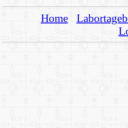
Home
Labortage
L