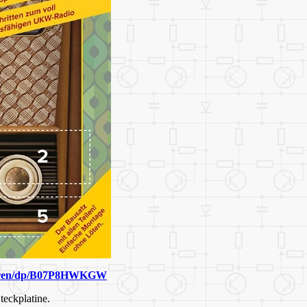
Jahren/dp/B07P8HWKGW
teckplatine.