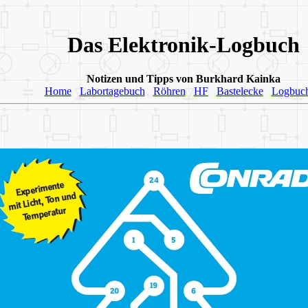
Das Elektronik-Logbuch
Notizen und Tipps von Burkhard Kainka
Home
Labortagebuch
Röhren
HF
Bastelecke
Logbuc