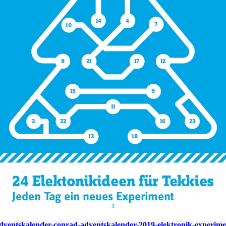
adventskalender-conrad-adventskalender-2019-elektronik-experime