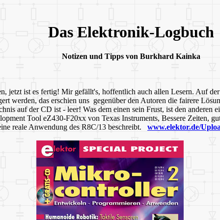
Das Elektronik-Logbuch
Notizen und Tipps von Burkhard Kainka
n, jetzt ist es fertig! Mir gefällt's, hoffentlich auch allen Lesern. Auf de
gert werden, das erschien uns gegenüber den Autoren die fairere Lösung
nis auf der CD ist - leer! Was dem einen sein Frust, ist den anderen ei
evelopment Tool eZ430-F20xx von Texas Instruments, Bessere Zeiten, 
l eine reale Anwendung des R8C/13 beschreibt.
www.elektor.de/Uploa