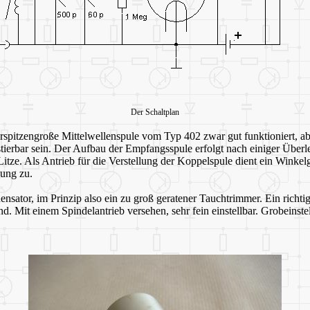
Der Schaltplan
gerspitzengroße Mittelwellenspule vom Typ 402 zwar gut funktioniert, ab
erbar sein. Der Aufbau der Empfangsspule erfolgt nach einiger Überl
 Als Antrieb für die Verstellung der Koppelspule dient ein Winkelge
lung zu.
nsator, im Prinzip also ein zu groß geratener Tauchtrimmer. Ein richtig
d. Mit einem Spindelantrieb versehen, sehr fein einstellbar. Grobeinst