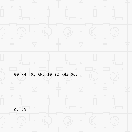
     '00 FM, 01 AM, 10 32-kHz-Osz
     '0...8