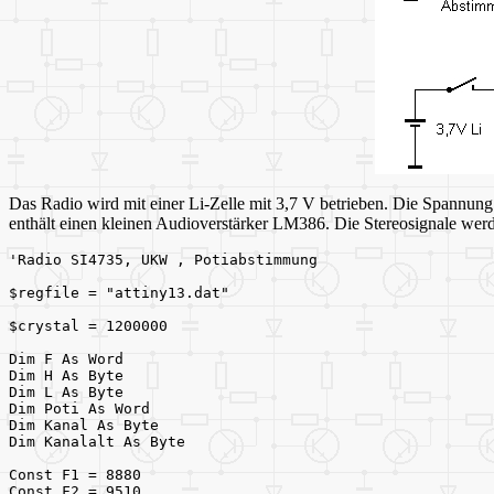
Das Radio wird mit einer Li-Zelle mit 3,7 V betrieben. Die Spannung 
enthält einen kleinen Audioverstärker LM386. Die Stereosignale wer
'Radio SI4735, UKW , Potiabstimmung
$regfile = "attiny13.dat"
$crystal = 1200000
Dim F As Word
Dim H As Byte
Dim L As Byte
Dim Poti As Word
Dim Kanal As Byte
Dim Kanalalt As Byte
Const F1 = 8880
Const F2 = 9510