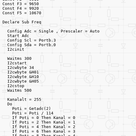
Const F3 = 9650
Const F4 = 9920
Const F5 = 10670
Declare Sub Freq
  Config Adc = Single , Prescaler = Auto
  Start Adc
  Config Scl = Portb.3
  Config Sda = Portb.0
  I2cinit
  Waitms 300
  I2cstart
  I2cwbyte 34
  I2cwbyte &H01
  I2cwbyte &H10                                        
  I2cwbyte &H05
  I2cstop
  Waitms 500
  Kanalalt = 255
  Do
    Poti = Getadc(2)
    Poti = Poti / 114                                  
    If Poti = 0 Then Kanal = 0
    If Poti = 2 Then Kanal = 1
    If Poti = 4 Then Kanal = 2
    If Poti = 6 Then Kanal = 3
    If Poti = 8 Then Kanal = 4