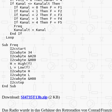
    If Kanal <> Kanalalt Then
      If Kanal = 0 Then F = F1
      If Kanal = 1 Then F = F2
      If Kanal = 2 Then F = F3
      If Kanal = 3 Then F = F4
      If Kanal = 4 Then F = F5
      Freq
      Kanalalt = Kanal
    End If
  Loop
Sub Freq
    I2cstart
    I2cwbyte 34
    I2cwbyte &H20
    I2cwbyte &H00
    H = High(f)
    L = Low(f)
    I2cwbyte H
    I2cwbyte L                                         
    I2cwbyte &H00
    I2cstop
End Sub
Download:
SI4735T13b.zip
(2 KB)
Das Radio wurde in das Gehäuse des Retroradios von Conrad/Franzis 