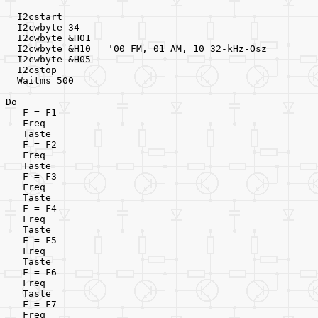
  I2cstart
  I2cwbyte 34
  I2cwbyte &H01
  I2cwbyte &H10   '00 FM, 01 AM, 10 32-kHz-Osz
  I2cwbyte &H05
  I2cstop
  Waitms 500
Do
   F = F1
   Freq
   Taste
   F = F2
   Freq
   Taste
   F = F3
   Freq
   Taste
   F = F4
   Freq
   Taste
   F = F5
   Freq
   Taste
   F = F6
   Freq
   Taste
   F = F7
   Freq