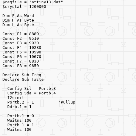
$regfile = "attiny13.dat"
$crystal = 1200000
Dim F As Word
Dim H As Byte
Dim L As Byte
Const F1 = 8880
Const F2 = 9510
Const F3 = 9920
Const F4 = 10280
Const F5 = 10590
Const F6 = 10670
Const F7 = 8830
Const F8 = 9650
Declare Sub Freq
Declare Sub Taste
  Config Scl = Portb.3
  Config Sda = Portb.4
  I2cinit
  Portb.2 = 1          'Pullup
  Ddrb.1 = 1
  Portb.1 = 0
  Waitms 100
  Portb.1 = 1
  Waitms 100