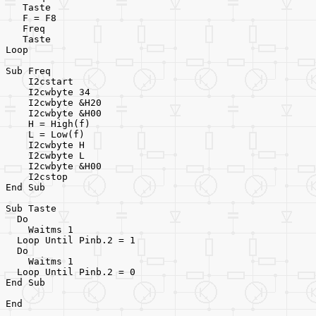
   Taste
   F = F8
   Freq
   Taste
Loop
Sub Freq
    I2cstart
    I2cwbyte 34
    I2cwbyte &H20
    I2cwbyte &H00
    H = High(f)
    L = Low(f)
    I2cwbyte H
    I2cwbyte L                                       
    I2cwbyte &H00
    I2cstop
End Sub
Sub Taste
  Do
    Waitms 1
  Loop Until Pinb.2 = 1
  Do
    Waitms 1
  Loop Until Pinb.2 = 0
End Sub
End