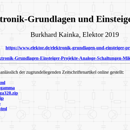
tronik-Grundlagen und Einsteig
Burkhard Kainka, Elektor 2019
https://www.elektor.de/elektronik-grundlagen-und-einsteiger-pr
ktronik-Grundlagen-Einsteiger-Projekte-Analoge-Schaltungen-Mik
ässlich der zugrundeliegenden Zeitschriftenartikel online gestellt:
tml
ml#gamma
ga328.zip
ip
p
html