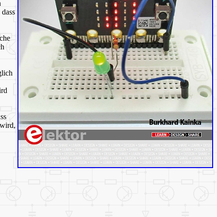
n
 dass
iche
ch
lich
ird
ass
 wird,