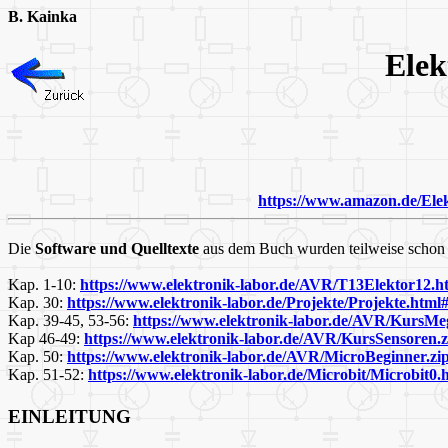
B. Kainka
Elek
https://www.amazon.de/Ele
Die
Software und Quelltexte
aus dem Buch wurden teilweise schon anl
Kap. 1-10:
https://www.elektronik-labor.de/AVR/T13Elektor12.h
Kap. 30:
https://www.elektronik-labor.de/Projekte/Projekte.ht
Kap. 39-45, 53-56:
https://www.elektronik-labor.de/AVR/KursMe
Kap 46-49:
https://www.elektronik-labor.de/AVR/KursSensoren.z
Kap. 50:
https://www.elektronik-labor.de/AVR/
MicroBeginner.zi
Kap. 51-52:
https://www.elektronik-labor.de/Microbit/Microbit0.
EINLEITUNG